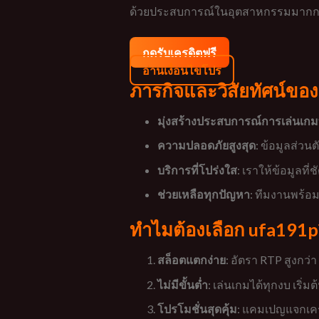
ด้วยประสบการณ์ในอุตสาหกรรมมากกว่า 10
กดรับเครดิตฟรี
อ่านเงื่อนไขโปร
ภารกิจและวิสัยทัศน์ของ
มุ่งสร้างประสบการณ์การเล่นเกมท
ความปลอดภัยสูงสุด
: ข้อมูลส่วน
บริการที่โปร่งใส
: เราให้ข้อมูลที
ช่วยเหลือทุกปัญหา
: ทีมงานพร้อม
ทำไมต้องเลือก ufa191p
สล็อตแตกง่าย
: อัตรา RTP สูงกว่
ไม่มีขั้นต่ำ
: เล่นเกมได้ทุกงบ เริ่ม
โปรโมชั่นสุดคุ้ม
: แคมเปญแจกเครด