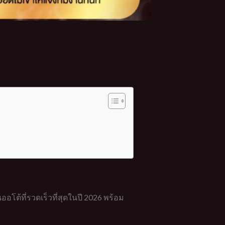
ต้ที่รวดเร็วที่สุดในปี 2026 พร้อม