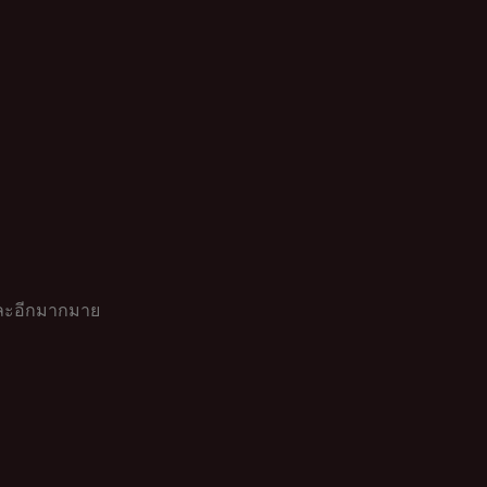
 และอีกมากมาย