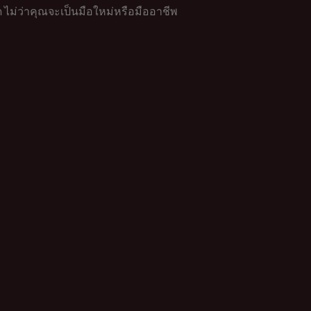
ด ไม่ว่าคุณจะเป็นมือใหม่หรือมืออาชีพ