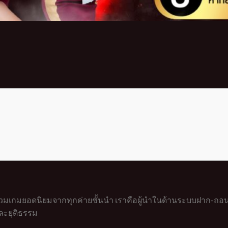
วมเกมยอดนิยมจากทุกค่ายชั้นนำ เราคือผู้นำในด้านระบบฝาก-ถอนออโ
และยุติธรรม