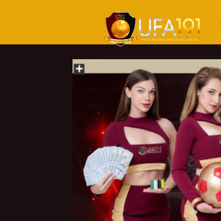
Skip
to
content