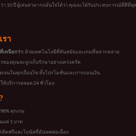
 ปี ผู้เล่นสามารถมั่นใจได้ว่า คุณจะได้รับประสบการณ์ที่ดีที่สุ
เรา
ี่เหนือกว่า
: ด้วยเทคโนโลยีที่ทันสมัยและเกมที่หลากหลาย
ตัวของคุณจะถูกเก็บรักษาอย่างเคร่งครัด
่ชัดเจนในทุกเงื่อนไข ทั้งโปรโมชั่นและการถอนเงิน
ให้บริการตลอด 24 ชั่วโมง
?
า 98% ทุกเกม
ต้นแค่ 1 บาท
ิตฟรีและโบนัสที่อัปเดตต่อเนื่อง